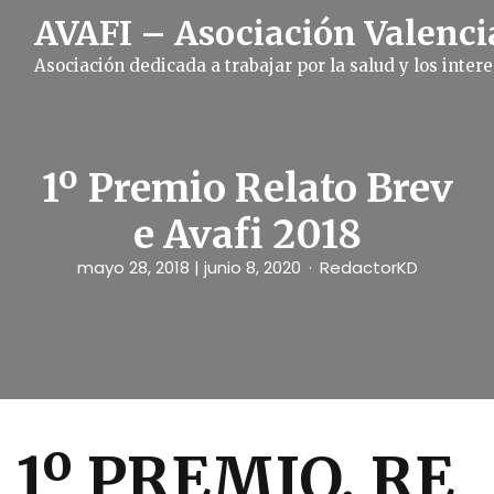
S
AVAFI – Asociación Valenci
k
i
Asociación dedicada a trabajar por la salud y los inte
p
t
o
c
o
n
1º Premio Relato Brev
t
e
e Avafi 2018
n
t
mayo 28, 2018
| junio 8, 2020
RedactorKD
1º PREMIO. RE