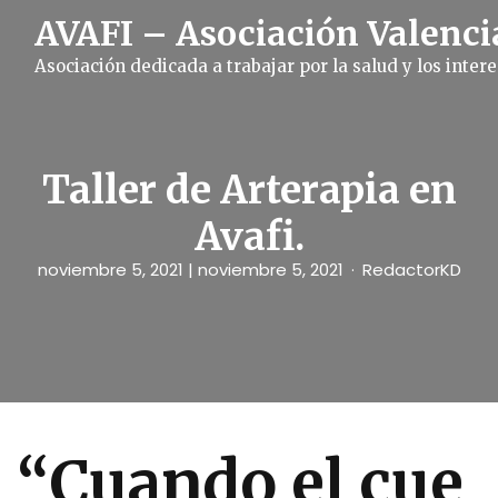
S
AVAFI – Asociación Valenci
k
i
Asociación dedicada a trabajar por la salud y los inte
p
t
o
c
o
n
Taller de Arterapia en
t
e
Avafi.
n
t
noviembre 5, 2021
| noviembre 5, 2021
RedactorKD
“Cuando el cue